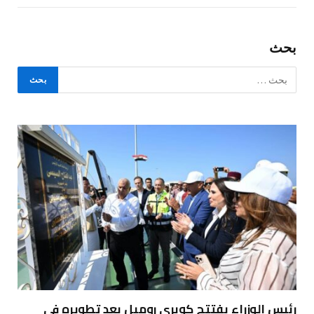
بحث
رئيس الوزراء يفتتح كوبري روميل بعد تطويره في