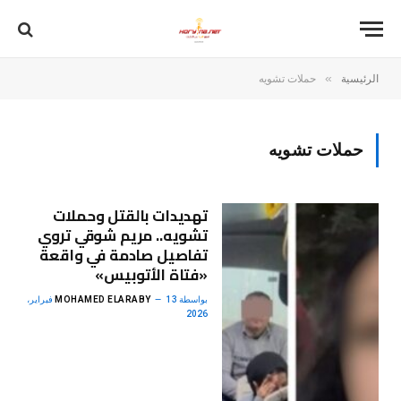
»
الرئيسية
حملات تشويه
حملات تشويه
تهديدات بالقتل وحملات
تشويه.. مريم شوقي تروي
تفاصيل صادمة في واقعة
«فتاة الأتوبيس»
بواسطة
MOHAMED ELARABY
13 فبراير،
2026