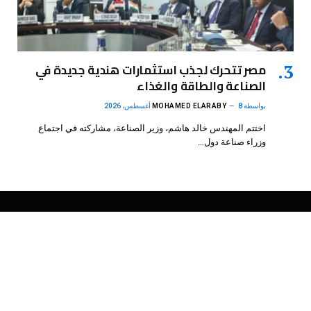
مصر تتحرك لجذب استثمارات هندية جديدة في
الصناعة والطاقة والغذاء
بواسطة
8 أغسطس، 2026
MOHAMED ELARABY
اختتم المهندس خالد هاشم، وزير الصناعة، مشاركته في اجتماع
وزراء صناعة دول…
فيسبوك
X
الانستغرام
بينتيريست
(Twitter)
.
DMB Agency
© 2026 Powered by