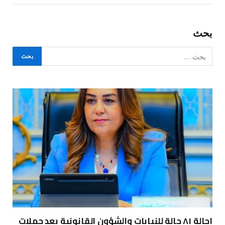
بحث
إحالة ٨١ حالة للنيابات والشؤون القانونية بعد حملات