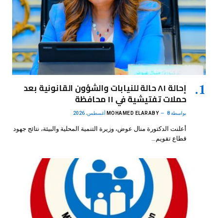
إحالة ٨١ حالة للنيابات والشؤون القانونية بعد
حملات تفتيشية في ١١ محافظة
بواسطة
8 أغسطس، 2026
MOHAMED ELARABY
أعلنت الدكتورة منال عوض، وزيرة التنمية المحلية والبيئة، نتائج جهود
قطاع تقويم…