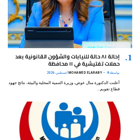
إحالة ٨١ حالة للنيابات والشؤون القانونية بعد
حملات تفتيشية في ١١ محافظة
بواسطة
8 أغسطس، 2026
MOHAMED ELARABY
أعلنت الدكتورة منال عوض، وزيرة التنمية المحلية والبيئة، نتائج جهود
قطاع تقويم…