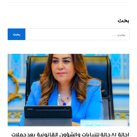
بحث
إحالة ٨١ حالة للنيابات والشؤون القانونية بعد حملات