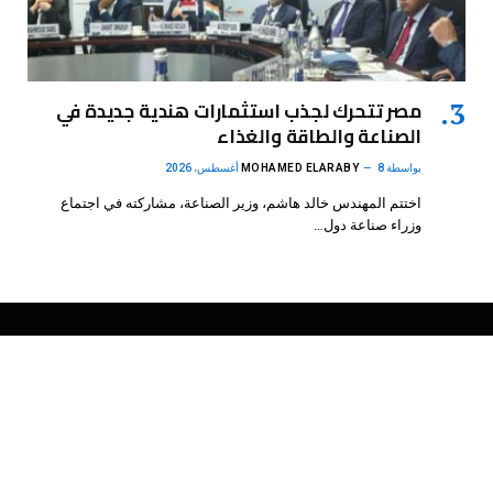
مصر تتحرك لجذب استثمارات هندية جديدة في
الصناعة والطاقة والغذاء
بواسطة
8 أغسطس، 2026
MOHAMED ELARABY
اختتم المهندس خالد هاشم، وزير الصناعة، مشاركته في اجتماع
وزراء صناعة دول…
فيسبوك
X
الانستغرام
بينتيريست
(Twitter)
.
DMB Agency
© 2026 Powered by