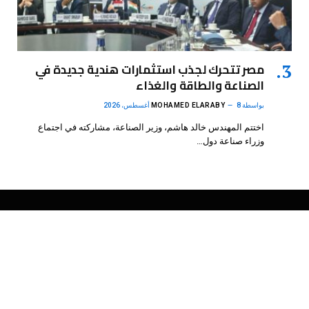
مصر تتحرك لجذب استثمارات هندية جديدة في
الصناعة والطاقة والغذاء
بواسطة
8 أغسطس، 2026
MOHAMED ELARABY
اختتم المهندس خالد هاشم، وزير الصناعة، مشاركته في اجتماع
وزراء صناعة دول…
فيسبوك
X
الانستغرام
بينتيريست
(Twitter)
.
DMB Agency
© 2026 Powered by