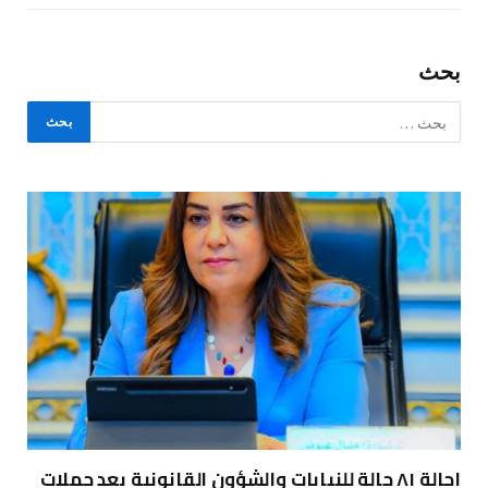
بحث
إحالة ٨١ حالة للنيابات والشؤون القانونية بعد حملات