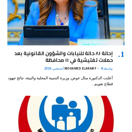
إحالة ٨١ حالة للنيابات والشؤون القانونية بعد
حملات تفتيشية في ١١ محافظة
بواسطة
8 أغسطس، 2026
MOHAMED ELARABY
أعلنت الدكتورة منال عوض، وزيرة التنمية المحلية والبيئة، نتائج جهود
قطاع تقويم…