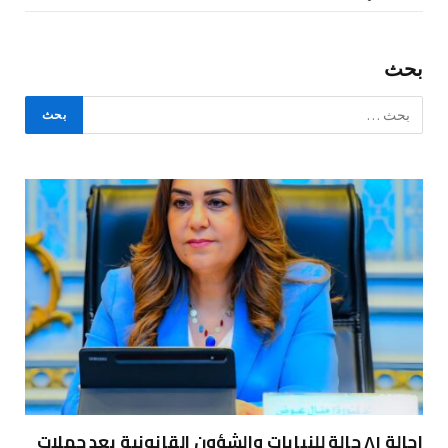
بحث
إحالة ٨١ حالة للنيابات والشؤون القانونية بعد حملات