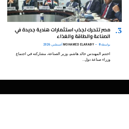
مصر تتحرك لجذب استثمارات هندية جديدة في
الصناعة والطاقة والغذاء
بواسطة
8 أغسطس، 2026
MOHAMED ELARABY
اختتم المهندس خالد هاشم، وزير الصناعة، مشاركته في اجتماع
وزراء صناعة دول…
فيسبوك
X
الانستغرام
بينتيريست
(Twitter)
.
DMB Agency
© 2026 Powered by