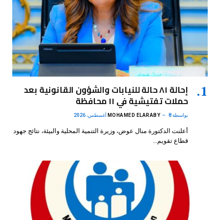
إحالة ٨١ حالة للنيابات والشؤون القانونية بعد
حملات تفتيشية في ١١ محافظة
بواسطة
8 أغسطس، 2026
MOHAMED ELARABY
أعلنت الدكتورة منال عوض، وزيرة التنمية المحلية والبيئة، نتائج جهود
قطاع تقويم…