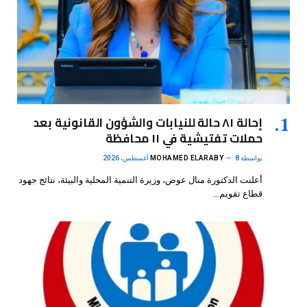
إحالة ٨١ حالة للنيابات والشؤون القانونية بعد
حملات تفتيشية في ١١ محافظة
بواسطة
8 أغسطس، 2026
MOHAMED ELARABY
أعلنت الدكتورة منال عوض، وزيرة التنمية المحلية والبيئة، نتائج جهود
قطاع تقويم…