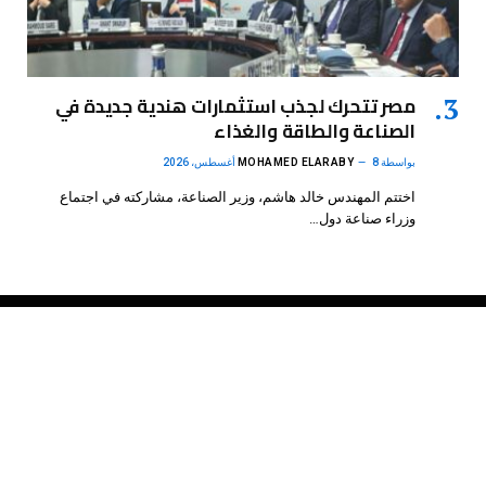
مصر تتحرك لجذب استثمارات هندية جديدة في
الصناعة والطاقة والغذاء
بواسطة
8 أغسطس، 2026
MOHAMED ELARABY
اختتم المهندس خالد هاشم، وزير الصناعة، مشاركته في اجتماع
وزراء صناعة دول…
فيسبوك
X
الانستغرام
بينتيريست
(Twitter)
.
DMB Agency
© 2026 Powered by