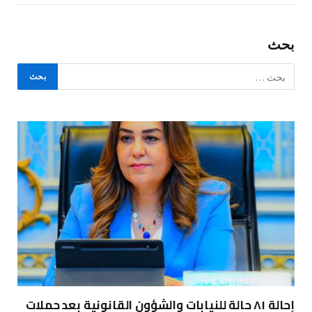
بحث
إحالة ٨١ حالة للنيابات والشؤون القانونية بعد حملات