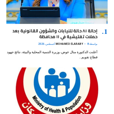
إحالة ٨١ حالة للنيابات والشؤون القانونية بعد
حملات تفتيشية في ١١ محافظة
بواسطة
8 أغسطس، 2026
MOHAMED ELARABY
أعلنت الدكتورة منال عوض، وزيرة التنمية المحلية والبيئة، نتائج جهود
قطاع تقويم…