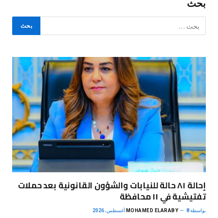
بحث
إحالة ٨١ حالة للنيابات والشؤون القانونية بعد حملات
تفتيشية في ١١ محافظة
بواسطة
8 أغسطس، 2026
MOHAMED ELARABY