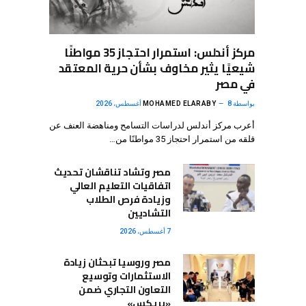
مركز أندلس: استمرار احتجاز 35 مواطنًا
شيعيًا يثير مخاوف بشأن حرية المعتقد
في مصر
بواسطة
8 أغسطس، 2026
MOHAMED ELARABY
أعرب مركز أندلس لدراسات التسامح ومناهضة العنف عن
قلقه من استمرار احتجاز 35 مواطنًا من…
مصر وتشاد تناقشان تحديث
اتفاقيات التعليم العالي
وزيادة فرص الطلاب
التشاديين
7 أغسطس، 2026
مصر وروسيا تبحثان زيادة
الاستثمارات وتوسيع
التعاون التجاري ضمن
«بريكس»