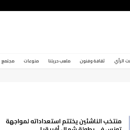
ت الرأي
ثقافة وفنون
ملعب حريتنا
منوعات
مجتمع 
منتخب الناشئين يختتم استعداداته لمواجهة
تونس في بطولة شمال أفريقيا