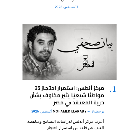
7 أغسطس، 2026
مركز أندلس: استمرار احتجاز 35
مواطنًا شيعيًا يثير مخاوف بشأن
حرية المعتقد في مصر
بواسطة
8 أغسطس، 2026
MOHAMED ELARABY
أعرب مركز أندلس لدراسات التسامح ومناهضة
العنف عن قلقه من استمرار احتجاز…