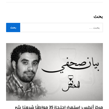
بحث
مركز أندلس: استمرار احتجاز 35 مواطنًا شيعيًا يثير