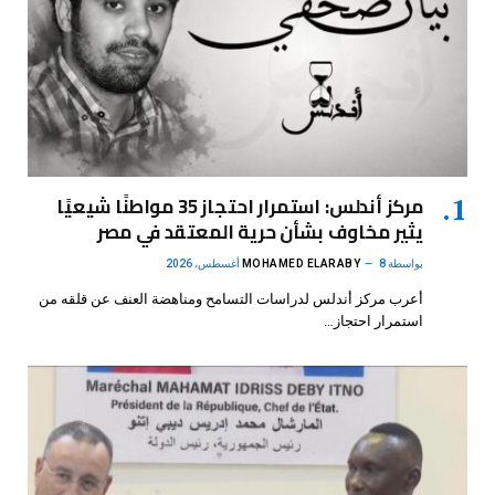
مركز أندلس: استمرار احتجاز 35 مواطنًا شيعيًا
يثير مخاوف بشأن حرية المعتقد في مصر
بواسطة
8 أغسطس، 2026
MOHAMED ELARABY
أعرب مركز أندلس لدراسات التسامح ومناهضة العنف عن قلقه من
استمرار احتجاز…