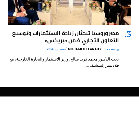
مصر وروسيا تبحثان زيادة الاستثمارات وتوسيع
التعاون التجاري ضمن «بريكس»
بواسطة
7 أغسطس، 2026
MOHAMED ELARABY
بحث الدكتور محمد فريد صالح، وزير الاستثمار والتجارة الخارجية، مع
فلاديمير إلييتشيف،…
فيسبوك
X
الانستغرام
بينتيريست
(Twitter)
.
DMB Agency
© 2026 Powered by