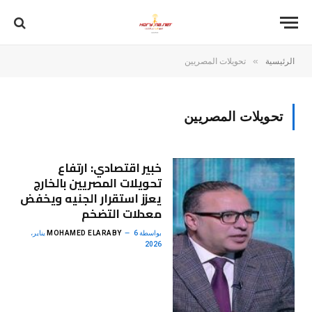
»
الرئيسية
تحويلات المصريين
تحويلات المصريين
خبير اقتصادي: ارتفاع
تحويلات المصريين بالخارج
يعزز استقرار الجنيه ويخفض
معدلات التضخم
بواسطة
MOHAMED ELARABY
6 يناير،
2026