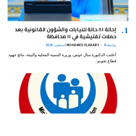
إحالة ٨١ حالة للنيابات والشؤون القانونية بعد
حملات تفتيشية في ١١ محافظة
بواسطة
8 أغسطس، 2026
MOHAMED ELARABY
أعلنت الدكتورة منال عوض، وزيرة التنمية المحلية والبيئة، نتائج جهود
قطاع تقويم…