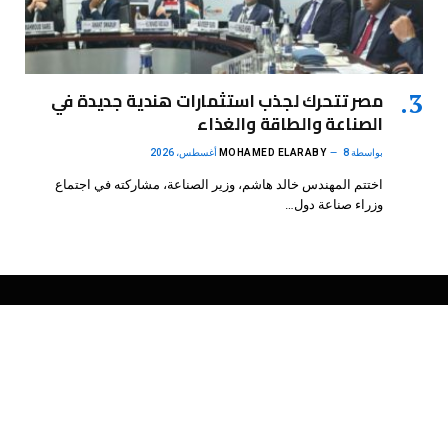
مصر تتحرك لجذب استثمارات هندية جديدة في
الصناعة والطاقة والغذاء
بواسطة
8 أغسطس، 2026
MOHAMED ELARABY
اختتم المهندس خالد هاشم، وزير الصناعة، مشاركته في اجتماع
وزراء صناعة دول…
فيسبوك
X
الانستغرام
بينتيريست
(Twitter)
.
DMB Agency
© 2026 Powered by