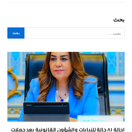
بحث
إحالة ٨١ حالة للنيابات والشؤون القانونية بعد حملات