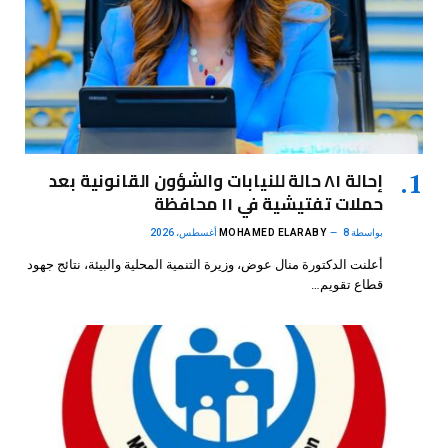
إحالة ٨١ حالة للنيابات والشؤون القانونية بعد
حملات تفتيشية في ١١ محافظة
بواسطة
8 أغسطس، 2026
MOHAMED ELARABY
أعلنت الدكتورة منال عوض، وزيرة التنمية المحلية والبيئة، نتائج جهود
قطاع تقويم…