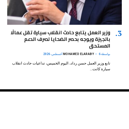
وزير العمل يتابع حادث انقلاب سيارة تقل عمالًا
بالجيزة ويوجه بحصر الضحايا لصرف الدعم
المستحق
بواسطة
6 أغسطس، 2026
MOHAMED ELARABY
تابع وزير العمل حسن رداد، اليوم الخميس، تداعيات حادث انقلاب
سيارة كانت…
فيسبوك
X
الانستغرام
بينتيريست
(Twitter)
.
DMB Agency
© 2026 Powered by