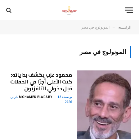
»
الرئيسية
المونولوج في مصر
المونولوج في مصر
محمود عزب يكشف بداياته:
كنت الأعلى أجرًا في الحفلات
قبل دخولي التلفزيون
بواسطة
MOHAMED ELARABY
13 مارس،
2026