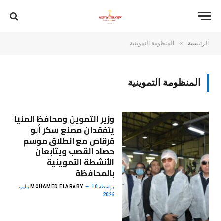
»
الرئيسية
المنظومة التموينية
المنظومة التموينية
وزير التموين ومحافظ المنيا
يتفقدان مصنع سكر أبو
قرقاص مع انطلاق موسم
حصاد القصب ويتابعان
الأنشطة التموينية
بالمحافظة
بواسطة
MOHAMED ELARABY
10 يناير،
2026