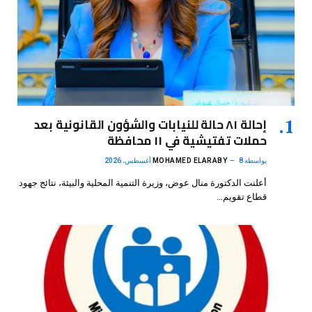
إحالة ٨١ حالة للنيابات والشؤون القانونية بعد
حملات تفتيشية في ١١ محافظة
بواسطة
8 أغسطس، 2026
MOHAMED ELARABY
أعلنت الدكتورة منال عوض، وزيرة التنمية المحلية والبيئة، نتائج جهود
قطاع تقويم…