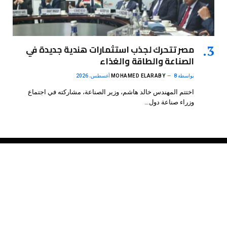
مصر تتحرك لجذب استثمارات هندية جديدة في
الصناعة والطاقة والغذاء
بواسطة
8 أغسطس، 2026
MOHAMED ELARABY
اختتم المهندس خالد هاشم، وزير الصناعة، مشاركته في اجتماع
وزراء صناعة دول…
فيسبوك
X
الانستغرام
بينتيريست
(Twitter)
.
DMB Agency
© 2026 Powered by