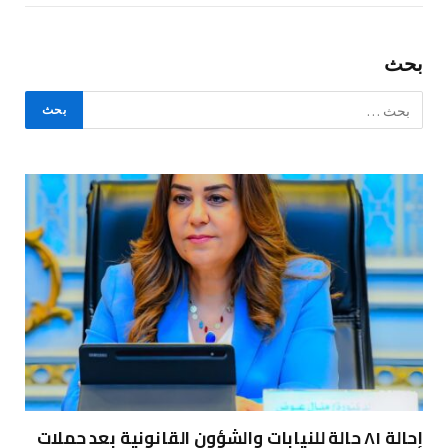
بحث
إحالة ٨١ حالة للنيابات والشؤون القانونية بعد حملات