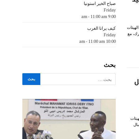
صباح الخير استونيا
Friday
-
11:00 am
9:00 am
لهيئات
كيف يرانا الغرب
رك، مع
Friday
-
11:00 am
10:00 am
بحث
ل
يئات
بال