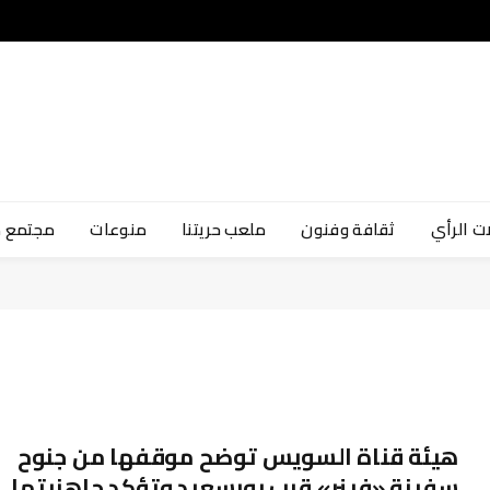
ت الرأي
ثقافة وفنون
ملعب حريتنا
منوعات
مجتمع 
هيئة قناة السويس توضح موقفها من جنوح
سفينة «فينر» قرب بورسعيد وتؤكد جاهزيتها