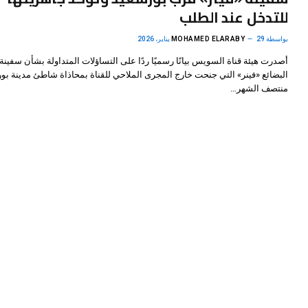
للتدخل عند الطلب
بواسطة
29 يناير، 2026
MOHAMED ELARABY
أصدرت هيئة قناة السويس بيانًا رسميًا ردًا على التساؤلات المتداولة بشأن سفينة
البضائع «فينر» التي جنحت خارج المجرى الملاحي للقناة بمحاذاة شاطئ مدينة بو
منتصف الشهر…