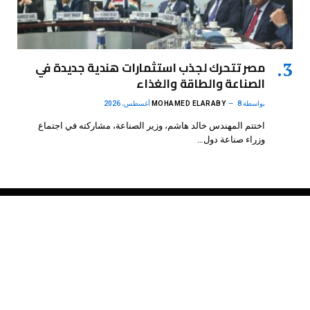
مصر تتحرك لجذب استثمارات هندية جديدة في
الصناعة والطاقة والغذاء
بواسطة
8 أغسطس، 2026
MOHAMED ELARABY
اختتم المهندس خالد هاشم، وزير الصناعة، مشاركته في اجتماع
وزراء صناعة دول…
فيسبوك
X
الانستغرام
بينتيريست
(Twitter)
.
DMB Agency
© 2026 Powered by