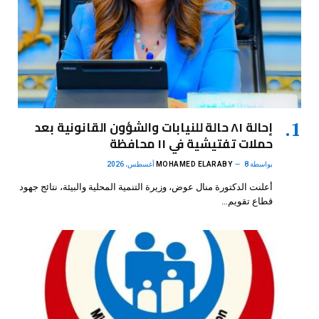
إحالة ٨١ حالة للنيابات والشؤون القانونية بعد
حملات تفتيشية في ١١ محافظة
بواسطة
8 أغسطس، 2026
MOHAMED ELARABY
أعلنت الدكتورة منال عوض، وزيرة التنمية المحلية والبيئة، نتائج جهود
قطاع تقويم…