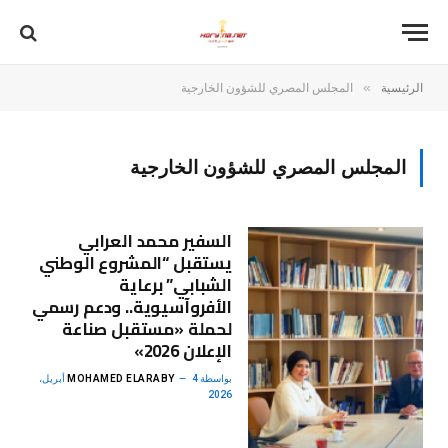
»
الرئيسية
المجلس المصري للشؤون الخارجية
المجلس المصري للشؤون الخارجية
السفير محمد العرابي
يستقبل “المشروع الوطني
الشبابي” برعاية
الأفروآسيوية.. ودعم رسمي
لحملة «مستقبل صناعة
الإعلان 2026»
بواسطة
MOHAMED ELARABY
4 أبريل،
2026