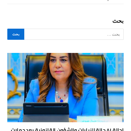
بحث
إحالة ٨١ حالة للنيابات والشؤون القانونية بعد حملات