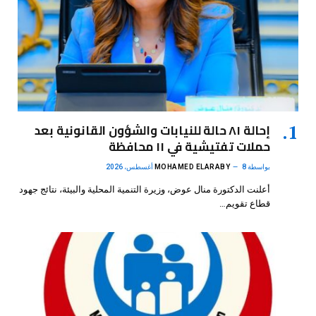
إحالة ٨١ حالة للنيابات والشؤون القانونية بعد
حملات تفتيشية في ١١ محافظة
بواسطة
8 أغسطس، 2026
MOHAMED ELARABY
أعلنت الدكتورة منال عوض، وزيرة التنمية المحلية والبيئة، نتائج جهود
قطاع تقويم…