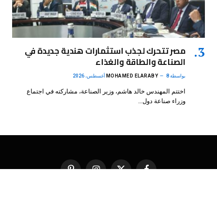
مصر تتحرك لجذب استثمارات هندية جديدة في
الصناعة والطاقة والغذاء
بواسطة
8 أغسطس، 2026
MOHAMED ELARABY
اختتم المهندس خالد هاشم، وزير الصناعة، مشاركته في اجتماع
وزراء صناعة دول…
فيسبوك
X
الانستغرام
بينتيريست
(Twitter)
.
DMB Agency
© 2026 Powered by