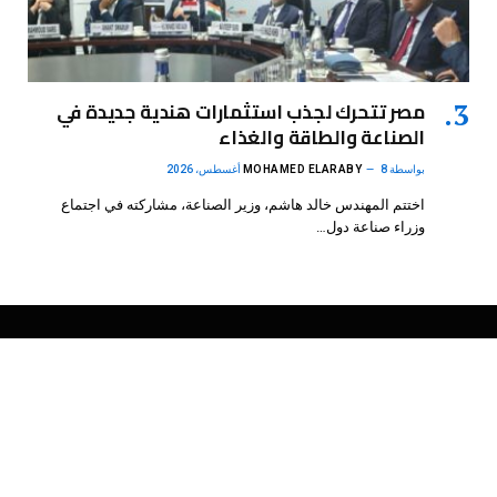
مصر تتحرك لجذب استثمارات هندية جديدة في
الصناعة والطاقة والغذاء
بواسطة
8 أغسطس، 2026
MOHAMED ELARABY
اختتم المهندس خالد هاشم، وزير الصناعة، مشاركته في اجتماع
وزراء صناعة دول…
فيسبوك
X
الانستغرام
بينتيريست
(Twitter)
.
DMB Agency
© 2026 Powered by