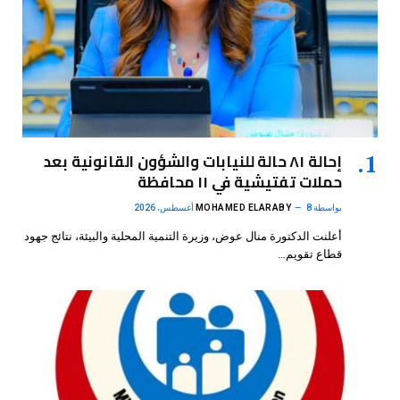
إحالة ٨١ حالة للنيابات والشؤون القانونية بعد
حملات تفتيشية في ١١ محافظة
بواسطة
8 أغسطس، 2026
MOHAMED ELARABY
أعلنت الدكتورة منال عوض، وزيرة التنمية المحلية والبيئة، نتائج جهود
قطاع تقويم…