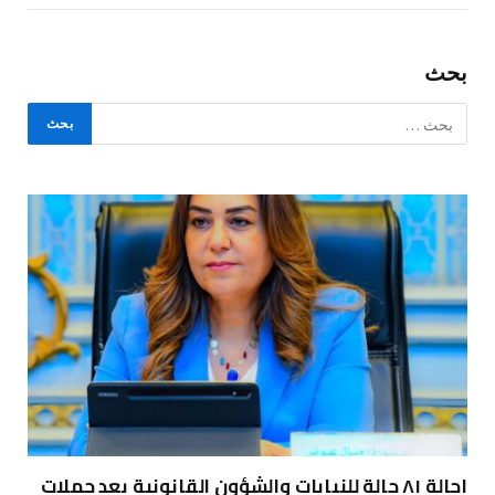
بحث
إحالة ٨١ حالة للنيابات والشؤون القانونية بعد حملات