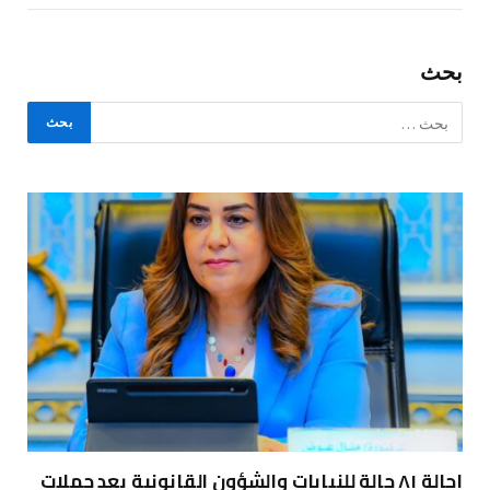
بحث
إحالة ٨١ حالة للنيابات والشؤون القانونية بعد حملات