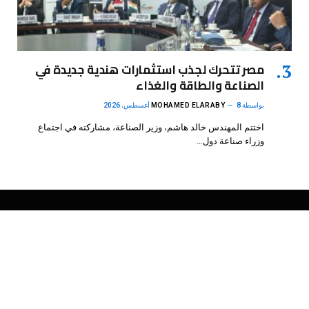
مصر تتحرك لجذب استثمارات هندية جديدة في
الصناعة والطاقة والغذاء
بواسطة
8 أغسطس، 2026
MOHAMED ELARABY
اختتم المهندس خالد هاشم، وزير الصناعة، مشاركته في اجتماع
وزراء صناعة دول…
فيسبوك
X
الانستغرام
بينتيريست
(Twitter)
.
DMB Agency
© 2026 Powered by