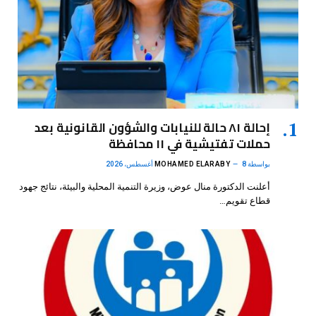
إحالة ٨١ حالة للنيابات والشؤون القانونية بعد
حملات تفتيشية في ١١ محافظة
بواسطة
8 أغسطس، 2026
MOHAMED ELARABY
أعلنت الدكتورة منال عوض، وزيرة التنمية المحلية والبيئة، نتائج جهود
قطاع تقويم…