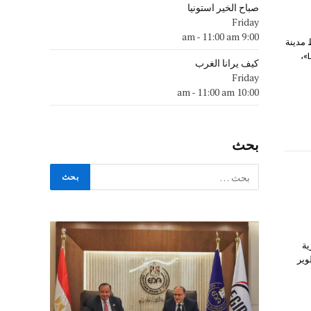
صباح الخير استونيا
Friday
-
11:00 am
9:00 am
 مدينة
الشروق وأحيائها المختلفة بمحطة الشروق التابعة للقطار الكهربائي الخفيف «LRT»،
كيف يرانا الغرب
Friday
-
11:00 am
10:00 am
بحث
ية
ولة لتطوير