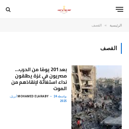
»
الرئيسية
القصف
القصف
بعد 201 يومًا من الحرب…
مصريون في غزة يطلقون
نداء استغاثة لإنقاذهم من
الموت
بواسطة
MOHAMED ELARABY
24 أبريل،
2025