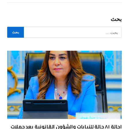
بحث
إحالة ٨١ حالة للنيابات والشؤون القانونية بعد حملات