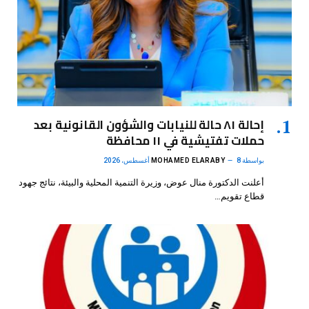
إحالة ٨١ حالة للنيابات والشؤون القانونية بعد
حملات تفتيشية في ١١ محافظة
بواسطة
8 أغسطس، 2026
MOHAMED ELARABY
أعلنت الدكتورة منال عوض، وزيرة التنمية المحلية والبيئة، نتائج جهود
قطاع تقويم…