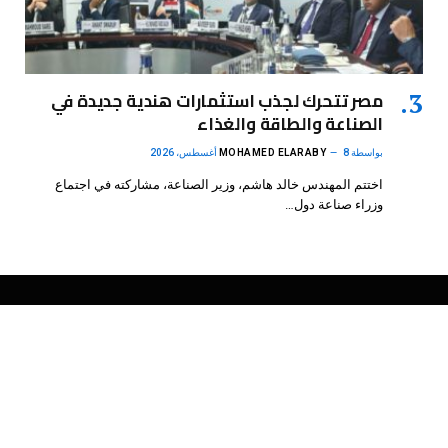
مصر تتحرك لجذب استثمارات هندية جديدة في
الصناعة والطاقة والغذاء
بواسطة
8 أغسطس، 2026
MOHAMED ELARABY
اختتم المهندس خالد هاشم، وزير الصناعة، مشاركته في اجتماع
وزراء صناعة دول…
فيسبوك
X
الانستغرام
بينتيريست
(Twitter)
.
DMB Agency
© 2026 Powered by