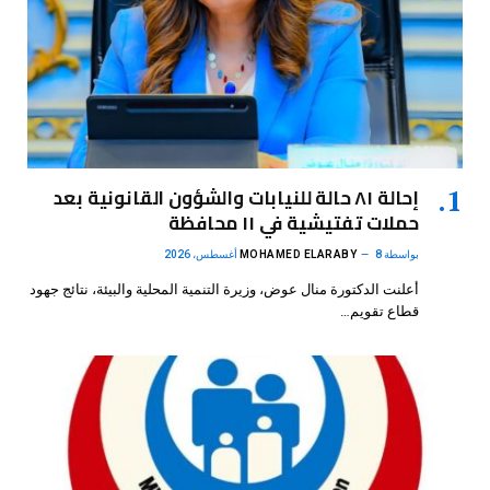
إحالة ٨١ حالة للنيابات والشؤون القانونية بعد
حملات تفتيشية في ١١ محافظة
بواسطة
8 أغسطس، 2026
MOHAMED ELARABY
أعلنت الدكتورة منال عوض، وزيرة التنمية المحلية والبيئة، نتائج جهود
قطاع تقويم…