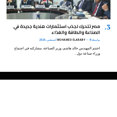
مصر تتحرك لجذب استثمارات هندية جديدة في
الصناعة والطاقة والغذاء
بواسطة
8 أغسطس، 2026
MOHAMED ELARABY
اختتم المهندس خالد هاشم، وزير الصناعة، مشاركته في اجتماع
وزراء صناعة دول…
فيسبوك
X
الانستغرام
بينتيريست
(Twitter)
.
DMB Agency
© 2026 Powered by