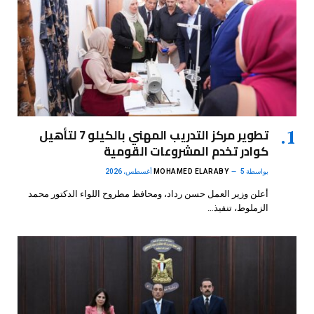
تطوير مركز التدريب المهني بالكيلو 7 لتأهيل
كوادر تخدم المشروعات القومية
بواسطة
5 أغسطس، 2026
MOHAMED ELARABY
أعلن وزير العمل حسن رداد، ومحافظ مطروح اللواء الدكتور محمد
الزملوط، تنفيذ…