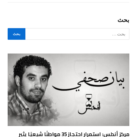
بحث
مركز أندلس: استمرار احتجاز 35 مواطنًا شيعيًا يثير