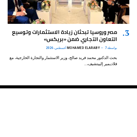
مصر وروسيا تبحثان زيادة الاستثمارات وتوسيع
التعاون التجاري ضمن «بريكس»
بواسطة
7 أغسطس، 2026
MOHAMED ELARABY
بحث الدكتور محمد فريد صالح، وزير الاستثمار والتجارة الخارجية، مع
فلاديمير إلييتشيف،…
فيسبوك
X
الانستغرام
بينتيريست
(Twitter)
.
DMB Agency
© 2026 Powered by