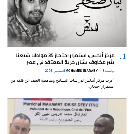
مركز أندلس: استمرار احتجاز 35 مواطنًا شيعيًا
يثير مخاوف بشأن حرية المعتقد في مصر
بواسطة
8 أغسطس، 2026
MOHAMED ELARABY
أعرب مركز أندلس لدراسات التسامح ومناهضة العنف عن قلقه من
استمرار احتجاز…