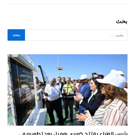
بحث
رئيس الوزراء يفتتح كوبري روميل بعد تطويره في