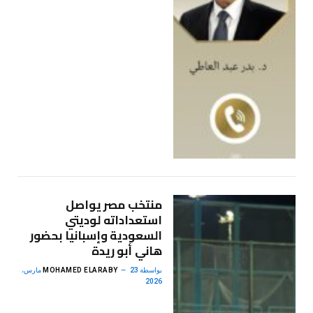
منتخب مصر يواصل
استعداداته لوديتي
السعودية وإسبانيا بحضور
هاني أبو ريدة
بواسطة
MOHAMED ELARABY
23 مارس،
2026