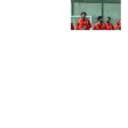
منتخب مصر يبدأ تدريباته
استعدادًا لوديتي السعودية
وإسبانيا ضمن التحضير
لكأس العالم 2026