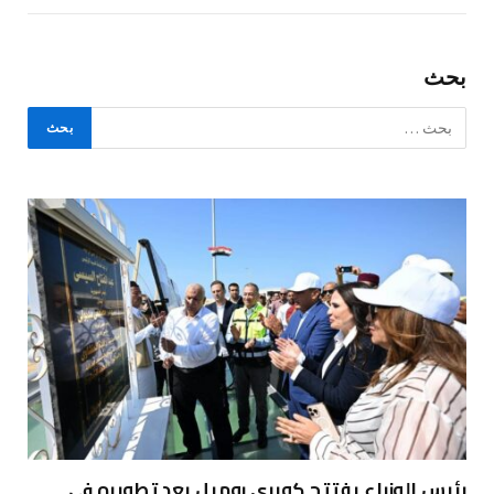
بحث
رئيس الوزراء يفتتح كوبري روميل بعد تطويره في