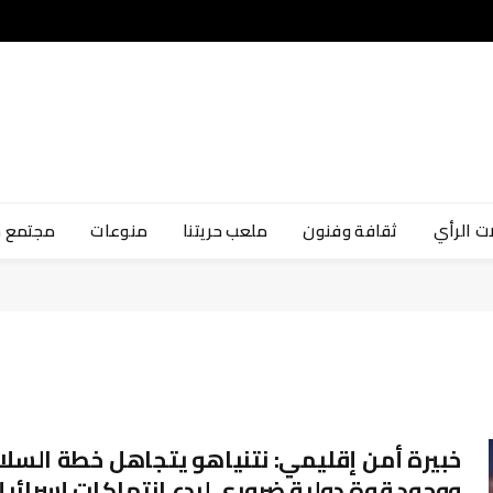
ت الرأي
ثقافة وفنون
ملعب حريتنا
منوعات
مجتمع 
خبيرة أمن إقليمي: نتنياهو يتجاهل خطة السلا
ووجود قوة دولية ضروري لردع انتهاكات إسرائي