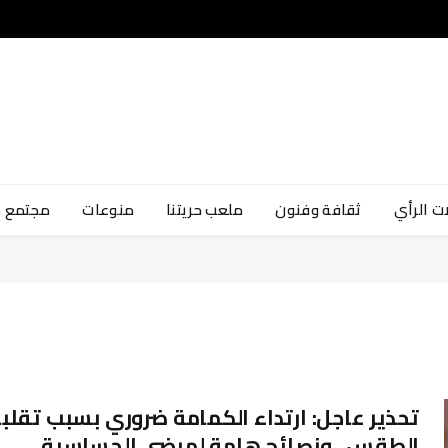
ت الرأي
ثقافة وفنون
ملعب حريتنا
منوعات
مجتمع 
تحذير عاجل: ارتداء الكمامة ضروري بسبب تقلب
الطقس.. ونصائح هامة لمرضى الحساسية