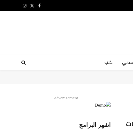
X
فيسبوك
الانستغرام
(Twitter)
مدني
كتب
Advertisement
ات
اشهر البرامج