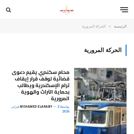
»
الرئيسية
الحركة المرورية
الحركة المرورية
محامٍ سكندري يقيم دعوى
قضائية لوقف قرار إيقاف
ترام الإسكندرية ويطالب
بحماية التراث والهوية
المرورية
بواسطة
MOHAMED ELARABY
2 فبراير،
2026