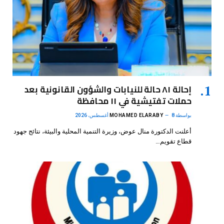
إحالة ٨١ حالة للنيابات والشؤون القانونية بعد
حملات تفتيشية في ١١ محافظة
بواسطة
8 أغسطس، 2026
MOHAMED ELARABY
أعلنت الدكتورة منال عوض، وزيرة التنمية المحلية والبيئة، نتائج جهود
قطاع تقويم…