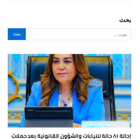
بحث
إحالة ٨١ حالة للنيابات والشؤون القانونية بعد حملات