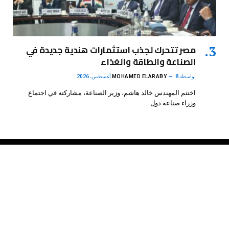
مصر تتحرك لجذب استثمارات هندية جديدة في
الصناعة والطاقة والغذاء
بواسطة
8 أغسطس، 2026
MOHAMED ELARABY
اختتم المهندس خالد هاشم، وزير الصناعة، مشاركته في اجتماع
وزراء صناعة دول…
فيسبوك
X
الانستغرام
بينتيريست
(Twitter)
.
DMB Agency
© 2026 Powered by