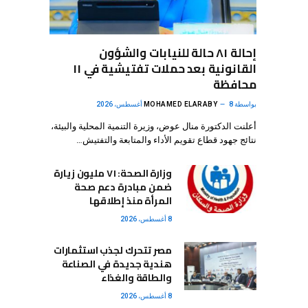
إحالة ٨١ حالة للنيابات والشؤون
القانونية بعد حملات تفتيشية في ١١
محافظة
بواسطة
8 أغسطس، 2026
MOHAMED ELARABY
أعلنت الدكتورة منال عوض، وزيرة التنمية المحلية والبيئة،
نتائج جهود قطاع تقويم الأداء والمتابعة والتفتيش…
وزارة الصحة: ٧١ مليون زيارة
ضمن مبادرة دعم صحة
المرأة منذ إطلاقها
8 أغسطس، 2026
مصر تتحرك لجذب استثمارات
هندية جديدة في الصناعة
والطاقة والغذاء
8 أغسطس، 2026