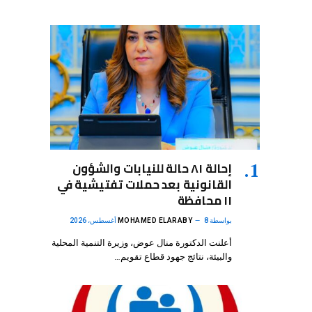
إحالة ٨١ حالة للنيابات والشؤون
القانونية بعد حملات تفتيشية في
١١ محافظة
بواسطة
8 أغسطس، 2026
MOHAMED ELARABY
أعلنت الدكتورة منال عوض، وزيرة التنمية المحلية
والبيئة، نتائج جهود قطاع تقويم…