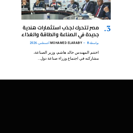
مصر تتحرك لجذب استثمارات هندية
جديدة في الصناعة والطاقة والغذاء
بواسطة
8 أغسطس، 2026
MOHAMED ELARABY
اختتم المهندس خالد هاشم، وزير الصناعة،
مشاركته في اجتماع وزراء صناعة دول…