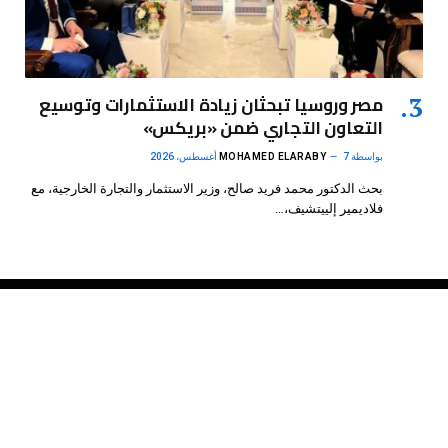
مصر وروسيا تبحثان زيادة الاستثمارات وتوسيع
التعاون التجاري ضمن «بريكس»
بواسطة
7 أغسطس، 2026
MOHAMED ELARABY
بحث الدكتور محمد فريد صالح، وزير الاستثمار والتجارة الخارجية، مع
فلاديمير إلييتشيف،…
فيسبوك
X
الانستغرام
بينتيريست
(Twitter)
.
DMB Agency
© 2026 Powered by