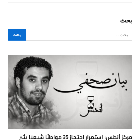
بحث
مركز أندلس: استمرار احتجاز 35 مواطنًا شيعيًا يثير