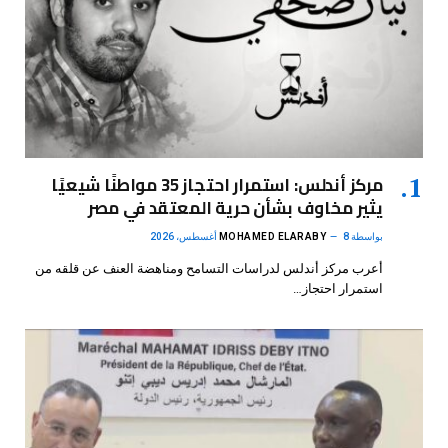
مركز أندلس: استمرار احتجاز 35 مواطنًا شيعيًا
يثير مخاوف بشأن حرية المعتقد في مصر
بواسطة
8 أغسطس، 2026
MOHAMED ELARABY
أعرب مركز أندلس لدراسات التسامح ومناهضة العنف عن قلقه من
استمرار احتجاز…