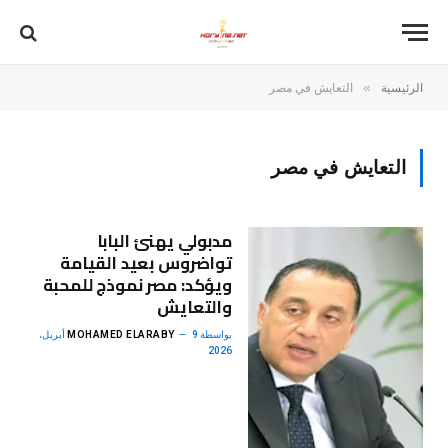
»
الرئيسية
التعايش في مصر
التعايش في مصر
مدبولي يهنئ البابا
تواضروس بعيد القيامة
ويؤكد: مصر نموذج للمحبة
والتعايش
بواسطة
MOHAMED ELARABY
9 أبريل،
2026