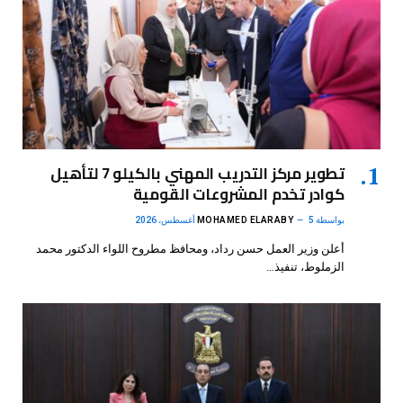
تطوير مركز التدريب المهني بالكيلو 7 لتأهيل
كوادر تخدم المشروعات القومية
بواسطة
5 أغسطس، 2026
MOHAMED ELARABY
أعلن وزير العمل حسن رداد، ومحافظ مطروح اللواء الدكتور محمد
الزملوط، تنفيذ…