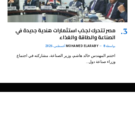
مصر تتحرك لجذب استثمارات هندية جديدة في
الصناعة والطاقة والغذاء
بواسطة
8 أغسطس، 2026
MOHAMED ELARABY
اختتم المهندس خالد هاشم، وزير الصناعة، مشاركته في اجتماع
وزراء صناعة دول…
فيسبوك
X
الانستغرام
بينتيريست
(Twitter)
.
DMB Agency
© 2026 Powered by