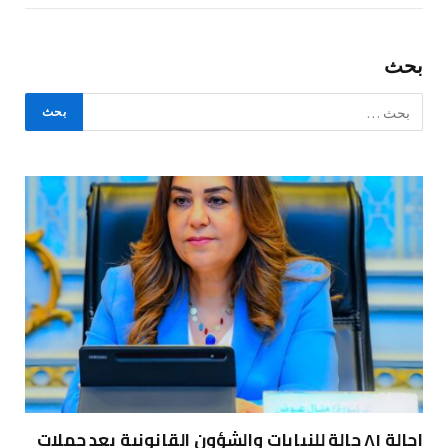
بحث
إحالة ٨١ حالة للنيابات والشؤون القانونية بعد حملات