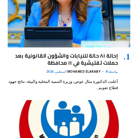
إحالة ٨١ حالة للنيابات والشؤون القانونية بعد
حملات تفتيشية في ١١ محافظة
بواسطة
8 أغسطس، 2026
MOHAMED ELARABY
أعلنت الدكتورة منال عوض، وزيرة التنمية المحلية والبيئة، نتائج جهود
قطاع تقويم…