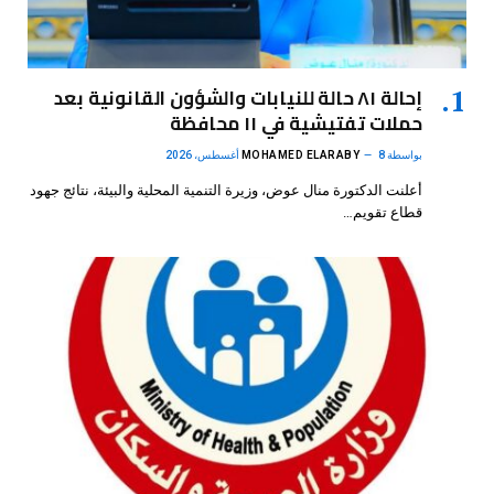
إحالة ٨١ حالة للنيابات والشؤون القانونية بعد
حملات تفتيشية في ١١ محافظة
بواسطة
8 أغسطس، 2026
MOHAMED ELARABY
أعلنت الدكتورة منال عوض، وزيرة التنمية المحلية والبيئة، نتائج جهود
قطاع تقويم…