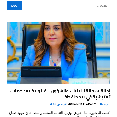
إحالة ٨١ حالة للنيابات والشؤون القانونية بعد حملات
تفتيشية في ١١ محافظة
بواسطة
8 أغسطس، 2026
MOHAMED ELARABY
أعلنت الدكتورة منال عوض، وزيرة التنمية المحلية والبيئة، نتائج جهود قطاع