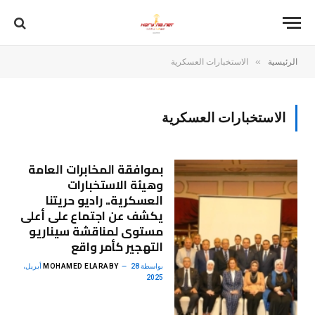
»
الرئيسية
الاستخبارات العسكرية
الاستخبارات العسكرية
بموافقة المخابرات العامة
وهيئة الاستخبارات
العسكرية.. راديو حريتنا
يكشف عن اجتماع على أعلى
مستوى لمناقشة سيناريو
التهجير كأمر واقع
بواسطة
MOHAMED ELARABY
28 أبريل،
2025