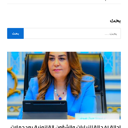
بحث
إحالة ٨١ حالة للنيابات والشؤون القانونية بعد حملات