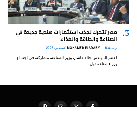
مصر تتحرك لجذب استثمارات هندية جديدة في
الصناعة والطاقة والغذاء
بواسطة
8 أغسطس، 2026
MOHAMED ELARABY
اختتم المهندس خالد هاشم، وزير الصناعة، مشاركته في اجتماع
وزراء صناعة دول…
فيسبوك
X
الانستغرام
بينتيريست
(Twitter)
.
DMB Agency
© 2026 Powered by