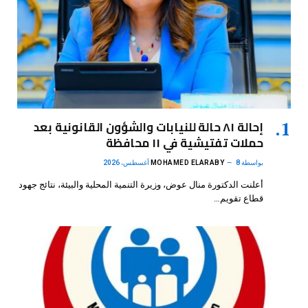
إحالة ٨١ حالة للنيابات والشؤون القانونية بعد
حملات تفتيشية في ١١ محافظة
بواسطة
8 أغسطس، 2026
MOHAMED ELARABY
أعلنت الدكتورة منال عوض، وزيرة التنمية المحلية والبيئة، نتائج جهود
قطاع تقويم…