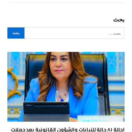
بحث
إحالة ٨١ حالة للنيابات والشؤون القانونية بعد حملات