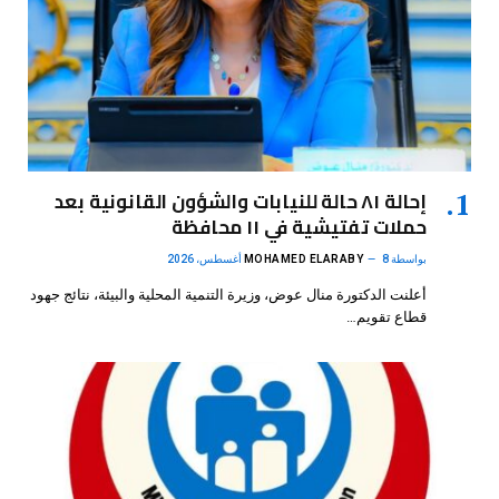
إحالة ٨١ حالة للنيابات والشؤون القانونية بعد
حملات تفتيشية في ١١ محافظة
بواسطة
8 أغسطس، 2026
MOHAMED ELARABY
أعلنت الدكتورة منال عوض، وزيرة التنمية المحلية والبيئة، نتائج جهود
قطاع تقويم…