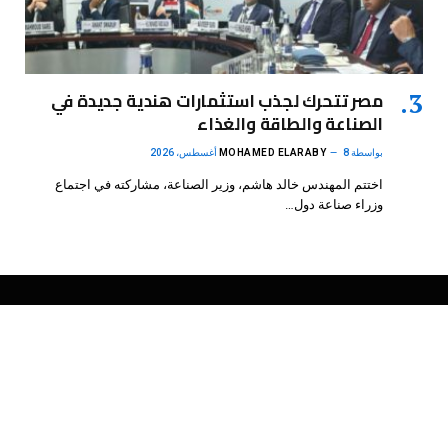
مصر تتحرك لجذب استثمارات هندية جديدة في
الصناعة والطاقة والغذاء
بواسطة
8 أغسطس، 2026
MOHAMED ELARABY
اختتم المهندس خالد هاشم، وزير الصناعة، مشاركته في اجتماع
وزراء صناعة دول…
فيسبوك
X
الانستغرام
بينتيريست
(Twitter)
.
DMB Agency
© 2026 Powered by