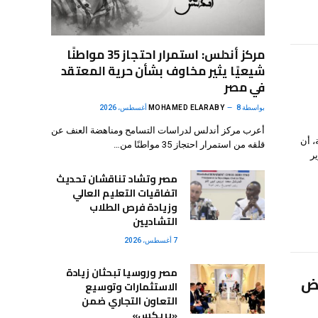
مركز أندلس: استمرار احتجاز 35 مواطنًا
شيعيًا يثير مخاوف بشأن حرية المعتقد
في مصر
بواسطة
8 أغسطس، 2026
MOHAMED ELARABY
أعرب مركز أندلس لدراسات التسامح ومناهضة العنف عن
، أن
قلقه من استمرار احتجاز 35 مواطنًا من…
ر
مصر وتشاد تناقشان تحديث
اتفاقيات التعليم العالي
وزيادة فرص الطلاب
التشاديين
7 أغسطس، 2026
مصر وروسيا تبحثان زيادة
رض
الاستثمارات وتوسيع
التعاون التجاري ضمن
«بريكس»