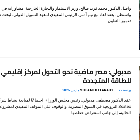
واصل الدكتور محمد فريد صالح، وزير الاستثمار والتجارة الخارجية، مشاوراته في
واشنطن، بعقد لقاء مع تيم آدمز، الرئيس التنفيذي لمعهد التمويل الدولي، لبحث 
تعميق التعاون…
مدبولي: مصر ماضية نحو التحول لمركز إقليمي
للطاقة المتجددة
بواسطة
2 مارس، 2026
MOHAMED ELARABY
عقد الدكتور مصطفى مدبولي، رئيس مجلس الوزراء، اجتماعًا لمتابعة نشاط شرك
Scatec النرويجية في السوق المصرية، والوقوف على الموقف التنفيذي لمشروعا
الحالية، إلى جانب استعراض خططها…