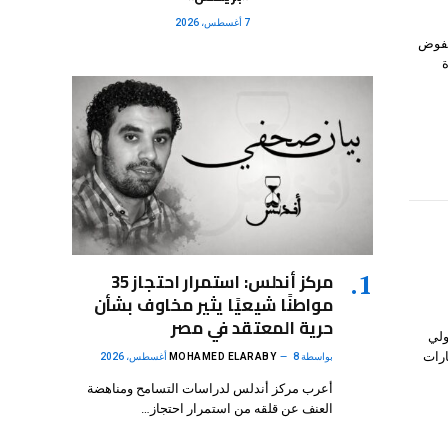
7 أغسطس، 2026
لمفوض
ة
مركز أندلس: استمرار احتجاز 35
مواطنًا شيعيًا يثير مخاوف بشأن
حرية المعتقد في مصر
ولي
ارات
بواسطة
8 أغسطس، 2026
MOHAMED ELARABY
أعرب مركز أندلس لدراسات التسامح ومناهضة
العنف عن قلقه من استمرار احتجاز…