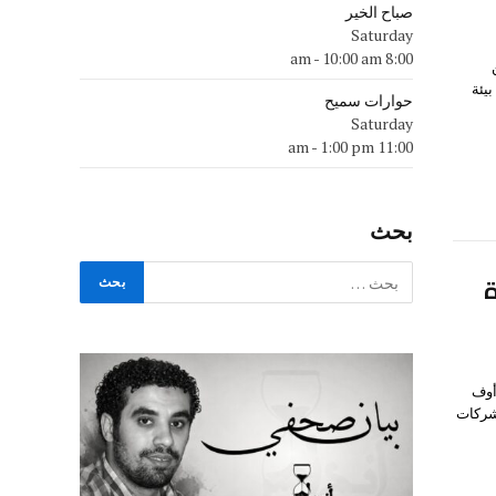
صباح الخير
Saturday
-
10:00 am
8:00 am
يئة
حوارات سميح
Saturday
-
1:00 pm
11:00 am
بحث
ة
حمد فريد، مع قيادات BNY (بنك أوف
لشركات