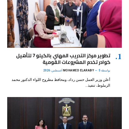
تطوير مركز التدريب المهني بالكيلو 7 لتأهيل
كوادر تخدم المشروعات القومية
بواسطة
5 أغسطس، 2026
MOHAMED ELARABY
أعلن وزير العمل حسن رداد، ومحافظ مطروح اللواء الدكتور محمد
الزملوط، تنفيذ…