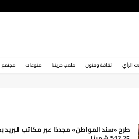
ت الرأي
ثقافة وفنون
ملعب حريتنا
منوعات
مجتمع 
طرح «سند المواطن» مجددًا عبر مكاتب البريد بع
17.75% شهريًا