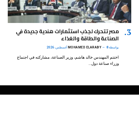
مصر تتحرك لجذب استثمارات هندية جديدة في
الصناعة والطاقة والغذاء
بواسطة
8 أغسطس، 2026
MOHAMED ELARABY
اختتم المهندس خالد هاشم، وزير الصناعة، مشاركته في اجتماع
وزراء صناعة دول…
فيسبوك
X
الانستغرام
بينتيريست
(Twitter)
.
DMB Agency
© 2026 Powered by