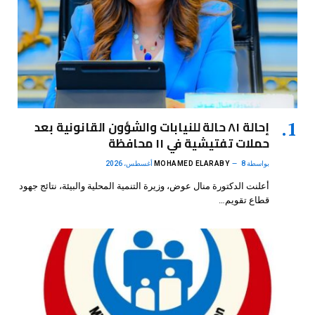
إحالة ٨١ حالة للنيابات والشؤون القانونية بعد
حملات تفتيشية في ١١ محافظة
بواسطة
8 أغسطس، 2026
MOHAMED ELARABY
أعلنت الدكتورة منال عوض، وزيرة التنمية المحلية والبيئة، نتائج جهود
قطاع تقويم…