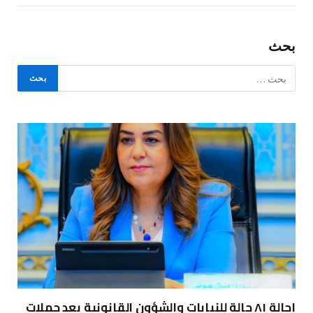
بحث
إحالة ٨١ حالة للنيابات والشؤون القانونية بعد حملات