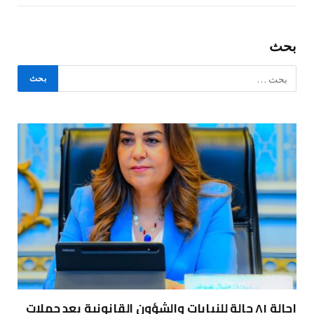
بحث
إحالة ٨١ حالة للنيابات والشؤون القانونية بعد حملات