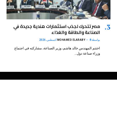
مصر تتحرك لجذب استثمارات هندية جديدة في
الصناعة والطاقة والغذاء
بواسطة
8 أغسطس، 2026
MOHAMED ELARABY
اختتم المهندس خالد هاشم، وزير الصناعة، مشاركته في اجتماع
وزراء صناعة دول…
فيسبوك
X
الانستغرام
بينتيريست
(Twitter)
.
DMB Agency
© 2026 Powered by