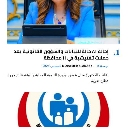
إحالة ٨١ حالة للنيابات والشؤون القانونية بعد
حملات تفتيشية في ١١ محافظة
بواسطة
8 أغسطس، 2026
MOHAMED ELARABY
أعلنت الدكتورة منال عوض، وزيرة التنمية المحلية والبيئة، نتائج جهود
قطاع تقويم…