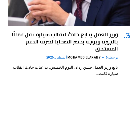
وزير العمل يتابع حادث انقلاب سيارة تقل عمالًا
بالجيزة ويوجه بحصر الضحايا لصرف الدعم
المستحق
بواسطة
6 أغسطس، 2026
MOHAMED ELARABY
تابع وزير العمل حسن رداد، اليوم الخميس، تداعيات حادث انقلاب
سيارة كانت…
فيسبوك
X
الانستغرام
بينتيريست
(Twitter)
.
DMB Agency
© 2026 Powered by