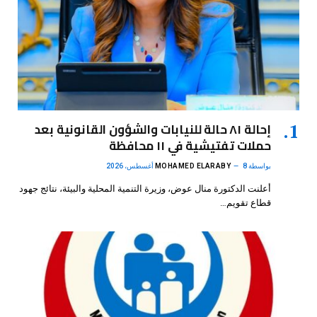
إحالة ٨١ حالة للنيابات والشؤون القانونية بعد
حملات تفتيشية في ١١ محافظة
بواسطة
8 أغسطس، 2026
MOHAMED ELARABY
أعلنت الدكتورة منال عوض، وزيرة التنمية المحلية والبيئة، نتائج جهود
قطاع تقويم…