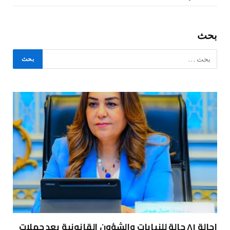
بحث
إحالة ٨١ حالة للنيابات والشؤون القانونية بعد حملات