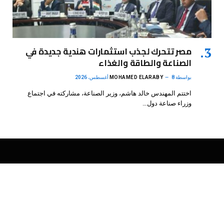
مصر تتحرك لجذب استثمارات هندية جديدة في
الصناعة والطاقة والغذاء
بواسطة
8 أغسطس، 2026
MOHAMED ELARABY
اختتم المهندس خالد هاشم، وزير الصناعة، مشاركته في اجتماع
وزراء صناعة دول…
فيسبوك
X
الانستغرام
بينتيريست
(Twitter)
.
DMB Agency
© 2026 Powered by