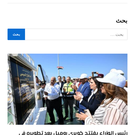
بحث
رئيس الوزراء يفتتح كوبري روميل بعد تطويره في